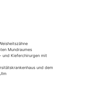
Weisheitszähne
amten Mundraumes
 und Kieferchirurgen mit
rsitätskrankenhaus und dem
 Ulm