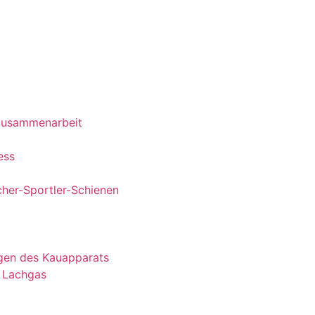
 Zusammenarbeit
ess
cher-Sportler-Schienen
gen des Kauapparats
 Lachgas